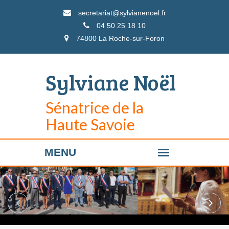
secretariat@sylvianenoel.fr
04 50 25 18 10
74800 La Roche-sur-Foron
Sylviane Noël
Sénatrice de la
Haute Savoie