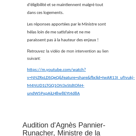
d'éligibilité et se maintiennent malgré tout
dans ces logements.
Les réponses apportées par le Ministre sont
hélas loin de me satisfaire et ne me
paraissent pas à la hauteur des enjeux !
Retrouvez la vidéo de mon intervention au lien
suivant:
https://m.youtube.com/watch?
v=NNZRxLDSQeQ&feature=share&fbclid=IwAR13I_ufIvukj-
M4NUD1LTGQ1ON3xStdtOhH-
undW5PxpAiLH8w8EYt4d8A
Audition d'Agnès Pannier-
Runacher, Ministre de la